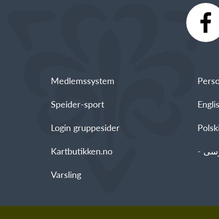
Medlemssystem
Perso
Speider-sport
Engli
Login gruppesider
Polski - العربية -
Kartbutikken.no
Varsling