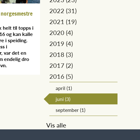
2022 (31)
r norgesmestre
2021 (19)
 helt til topps i
2020 (4)
16 og kan kalle
e i speiding.
2019 (4)
ss i
, var det en
2018 (3)
m endelig dro
2017 (2)
avn.
2016 (5)
april (1)
juni (3)
september (1)
Vis alle