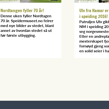
Nordtangen fyller 70 år!
Ulv fra Hamar e
Denne uken fyller Nordtagen
i speiding 2016!
70 år. Speidermuseet.no feirer
Patruljen Ulv gikk
med nye bilder av stedet, blant
NM i speiding 20
annet av hvordan stedet så ut
seg norgesmester
før første utbygging.
Etter en andrepla
mesterskapet fjor
fornøyd gjeng so
en solid seier i h