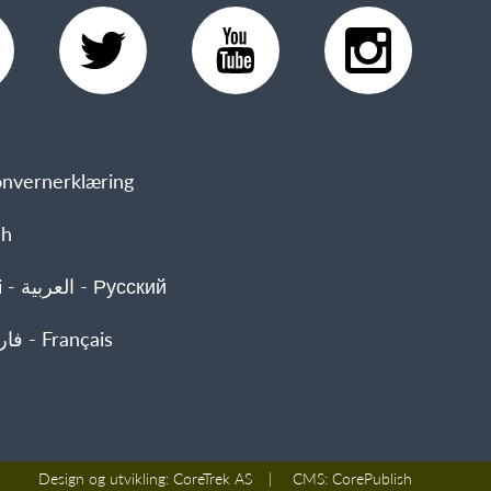
nvernerklæring
sh
 Русский
- فارسی - Français
Design og utvikling:
CoreTrek AS
CMS:
CorePublish