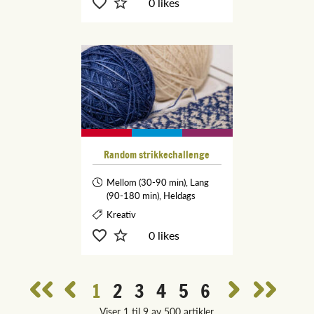
0 likes
Random strikkechallenge
Mellom (30-90 min), Lang
(90-180 min), Heldags
Kreativ
0 likes
1
2
3
4
5
6
Viser 1 til 9 av 500 artikler