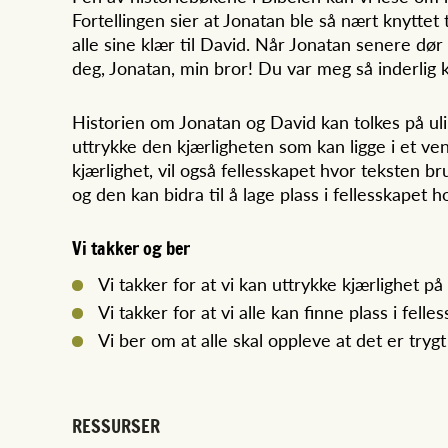
Fortellingen sier at Jonatan ble så nært knyttet 
alle sine klær til David. Når Jonatan senere dø
deg, Jonatan, min bror! Du var meg så inderlig k
Historien om Jonatan og David kan tolkes på ul
uttrykke den kjærligheten som kan ligge i et ve
kjærlighet, vil også fellesskapet hvor teksten 
og den kan bidra til å lage plass i fellesskapet
Vi takker og ber
Vi takker for at vi kan uttrykke kjærlighet p
Vi takker for at vi alle kan finne plass i felle
Vi ber om at alle skal oppleve at det er trygt
RESSURSER