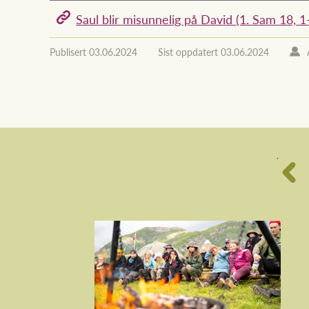
Saul blir misunnelig på David (1. Sam 18, 1
Publisert
03.06.2024
Sist oppdatert
03.06.2024
´