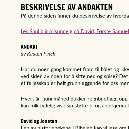
BESKRIVELSE AV ANDAKTEN
På denne siden finner du beskrivelse av hvord
Les Saul blir misunnelg på David, Første Samuel
ANDAKT
av Kirsten Finch
Har du noen gang kommet fram til bålet og ikke fu
ved siden av noen for å sitte ned og spise? Det k
et fellesskap er helt grunnleggende for oss menne
Hvert år i juni måned dukker regnbueflagg opp
kan folk tydelig vise sin støtte til og anerkjen
David og Jonatan
I en av historiebøkene i Bibelen kan vi lese om