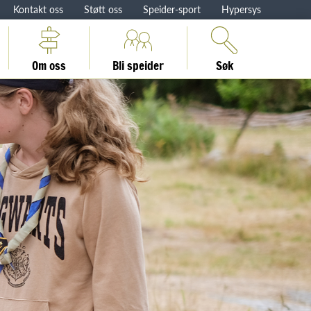
Kontakt oss
Støtt oss
Speider-sport
Hypersys
Om oss
Bli speider
Søk