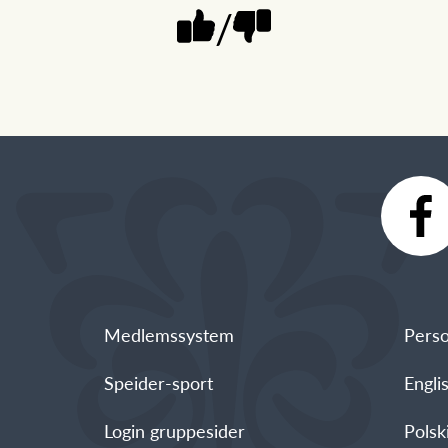
/
Medlemssystem
Perso
Speider-sport
Engli
Login gruppesider
Polski - العربية -