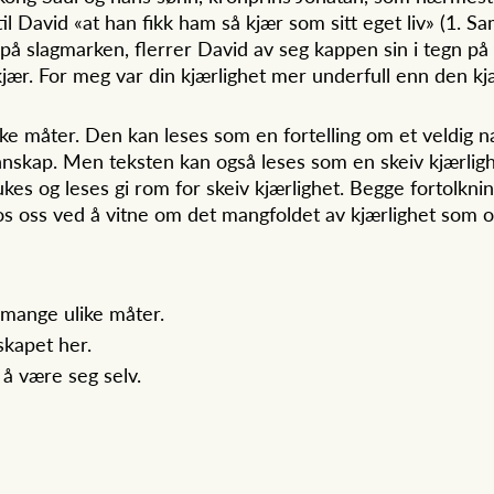
til David «at han fikk ham så kjær som sitt eget liv» (1. 
r på slagmarken, flerrer David av seg kappen sin i tegn p
jær. For meg var din kjærlighet mer underfull enn den kjæ
ike måter. Den kan leses som en fortelling om et veldig
nnskap. Men teksten kan også leses som en skeiv kjærlighe
brukes og leses gi rom for skeiv kjærlighet. Begge fortol
 hos oss ved å vitne om det mangfoldet av kjærlighet som o
å mange ulike måter.
sskapet her.
 å være seg selv.