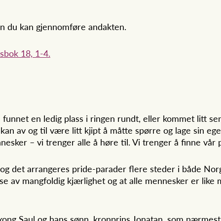
an du kan gjennomføre andakten.
sbok 18, 1-4.
nnet en ledig plass i ringen rundt, eller kommet litt sent 
an av og til være litt kjipt å måtte spørre og lage sin ege
sker – vi trenger alle å høre til. Vi trenger å finne vår p
 og det arrangeres pride-parader flere steder i både No
nelse av mangfoldig kjærlighet og at alle mennesker er like
 kong Saul og hans sønn, kronprins Jonatan, som nærmest 