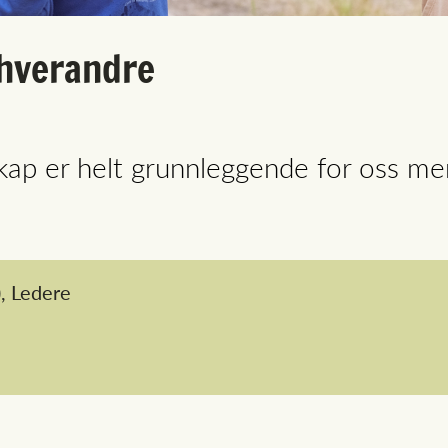
 hverandre
sskap er helt grunnleggende for oss me
,
Ledere