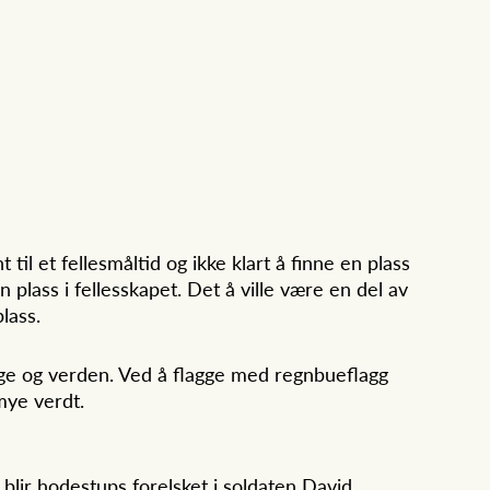
til et fellesmåltid og ikke klart å finne en plass
n plass i fellesskapet. Det å ville være en del av
lass.
rge og verden. Ved å flagge med regnbueflagg
 mye verdt.
blir hodestups forelsket i soldaten David.