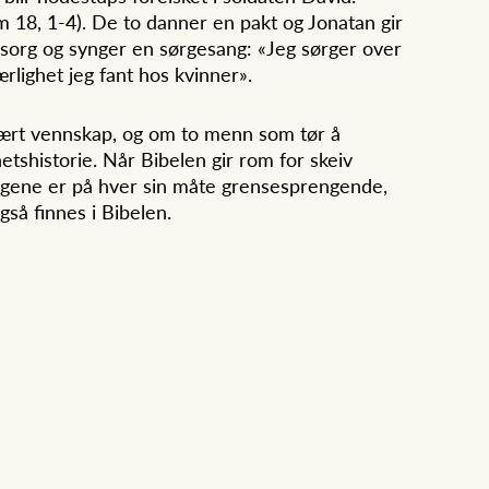
Sam 18, 1-4). De to danner en pakt og Jonatan gir
å sorg og synger en sørgesang: «Jeg sørger over
rlighet jeg fant hos kvinner».
 nært vennskap, og om to menn som tør å
tshistorie. Når Bibelen gir rom for skeiv
kningene er på hver sin måte grensesprengende,
gså finnes i Bibelen.