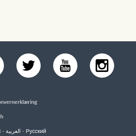
nvernerklæring
sh
 Русский