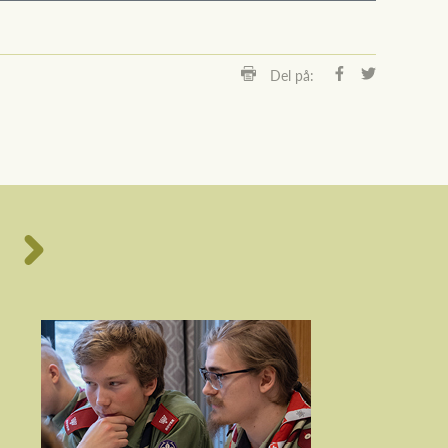
Del på: