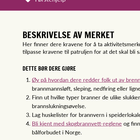
BESKRIVELSE AV MERKET
Her finner dere kravene for å ta aktivitetsmer
tilpasse kravene til patruljen for at det skal b
DETTE BØR DERE GJØRE
Øv på hvordan dere redder folk ut av bren
brannmannsløft, sleping, nedfiring eller lign
Finn ut hvilke typer branner de ulike slukke
brannslukningsøvelse.
Lag huskelister for brannvern i speiderloka
Bli kjent med skogbrannvett-reglene
og finn
bålforbudet i Norge.