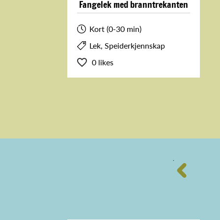
Fangelek med branntrekanten
Kort (0-30 min)
Lek, Speiderkjennskap
0 likes
´