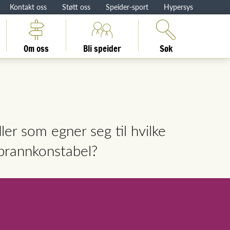
Kontakt oss
Støtt oss
Speider-sport
Hypersys
Om oss
Bli speider
Søk
ler som egner seg til hvilke
 brannkonstabel?