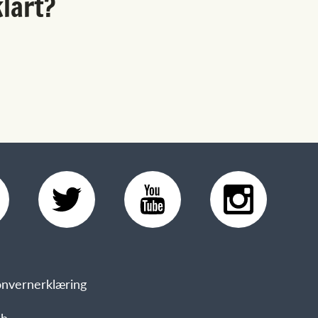
lart?
nvernerklæring
sh