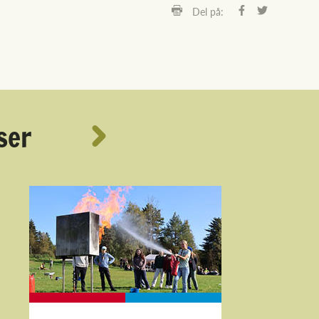
Del på:
ser