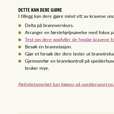
DETTE KAN DERE GJØRE
I tillegg kan dere gjøre minst ett av kravene und
Delta på brannvernkurs.
Arranger en førstehjelpsøvelse med fokus p
Test om dere oppfyller de fysiske kravene fo
Besøk en brannstasjon.
Gjør et forsøk der dere tester ut branntrek
Gjennomfør en brannkontroll på speiderhuset,
bruker mye.
Aktivitetsmerket kan kjøpes på speidersport.no