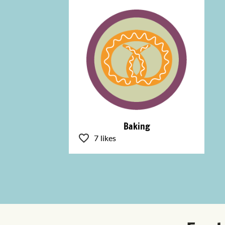
Baking
7 likes