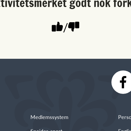
ktivitetsmerket godt nok fork
/
Medlemssystem
Perso
Speider-sport
Engli