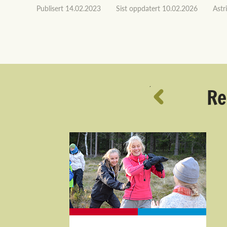
Publisert
14.02.2023
Sist oppdatert
10.02.2026
Astr
´
Re