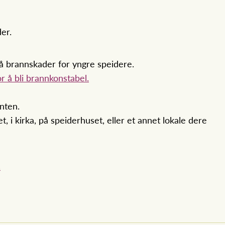
er.
å brannskader for yngre speidere.
r å bli brannkonstabel.
anten.
 i kirka, på speiderhuset, eller et annet lokale dere
.