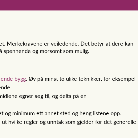
ket. Merkekravene er veiledende. Det betyr at dere kan
li så spennende og morsomt som mulig.
nende bygg
. Øv på minst to ulike teknikker, for eksempel
ende.
midlene egner seg til, og delta på en
let og minimum ett annet sted og heng listene opp.
 ut hvilke regler og unntak som gjelder for det generelle