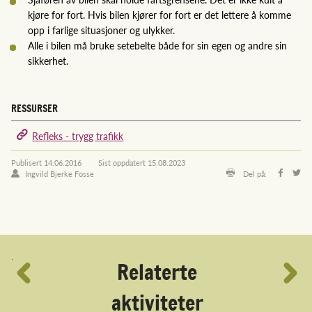
kjøre for fort. Hvis bilen kjører for fort er det lettere å komme
opp i farlige situasjoner og ulykker.
Alle i bilen må bruke setebelte både for sin egen og andre sin
sikkerhet.
RESSURSER
Refleks - trygg trafikk
Publisert
14.06.2016
Sist oppdatert
15.08.2023
Ingvild Bjerke Fosse
Del på:
´
Relaterte
aktiviteter