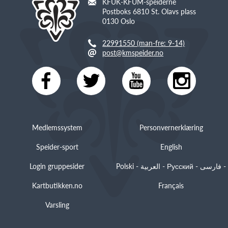
KFUK-KFUM-speiderne
Postboks 6810 St. Olavs plass
0130 Oslo
22991550 (man-fre: 9-14)
post@kmspeider.no
Medlemssystem
Personvernerklæring
Speider-sport
English
Login gruppesider
Polski - العربية - Русский - فارسی -
Kartbutikken.no
Français
Varsling