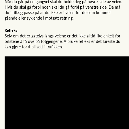
Når du går på en gangvei skal du holde deg på høyre side av veien.
Hvis du skal gå forbi noen skal du gå forbi på venstre side. Da må
du i tillegg passe på at du ikke er i veien for de som kommer
gående eller syklende i motsatt retning.
Refleks
Selv om det er gatelys langs veiene er det ikke alltid like enkelt for
bilistene å få øye på fotgjengene. Å bruke refleks er det lureste du
kan gjøre for å bli sett i trafikken.