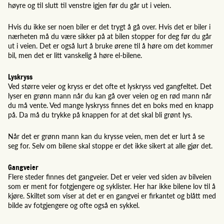
høyre og til slutt til venstre igjen før du går ut i veien.
Hvis du ikke ser noen biler er det trygt å gå over. Hvis det er biler i
nærheten må du være sikker på at bilen stopper for deg før du går
ut i veien. Det er også lurt å bruke ørene til å høre om det kommer
bil, men det er litt vanskelig å høre el-bilene.
Lyskryss
Ved større veier og kryss er det ofte et lyskryss ved gangfeltet. Det
lyser en grønn mann når du kan gå over veien og en rød mann når
du må vente. Ved mange lyskryss finnes det en boks med en knapp
på. Da må du trykke på knappen for at det skal bli grønt lys.
Når det er grønn mann kan du krysse veien, men det er lurt å se
seg for. Selv om bilene skal stoppe er det ikke sikert at alle gjør det.
Gangveier
Flere steder finnes det gangveier. Det er veier ved siden av bilveien
som er ment for fotgjengere og syklister. Her har ikke bilene lov til å
kjøre. Skiltet som viser at det er en gangvei er firkantet og blått med
bilde av fotgjengere og ofte også en sykkel.