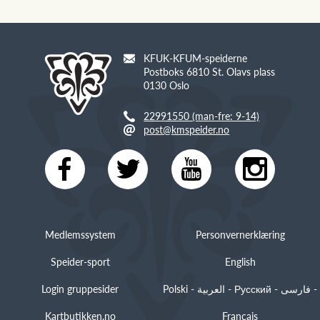
KFUK-KFUM-speiderne
Postboks 6810 St. Olavs plass
0130 Oslo
22991550 (man-fre: 9-14)
post@kmspeider.no
Medlemssystem
Personvernerklæring
Speider-sport
English
Login gruppesider
Polski - العربية - Русский - فارسی -
Kartbutikken.no
Français