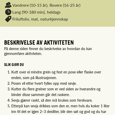
Vandrere
(10-15 år),
Rovere
(16-25 år)
Lang (90-180 min),
heldags
Friluftsliv,
mat,
naturkjennskap
BESKRIVELSE AV AKTIVITETEN
På denne siden finner du beskrivelse av hvordan du kan
gjennomføre aktivteten.
SLIK GJØR DU
Kutt over ei mindre grein og fest en pose eller flaske over
enden, som på illustrasjonen.
Posen vil etter hvert fylles opp med sevje.
Kutter du flere greiner som er ved siden av hverandre og
binder disse sammen går det raskere.
Sevja gjærer raskt, så den må brukes som ferskvare.
Etterpå kan sevja drikkes som den er, men hvis du koker 1 liter
inn til det er igjen 2–3 desiliter, blir den søt og god og du har