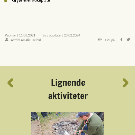
Publisert
11.08.2021
Sist oppdatert
28.02.2024
Astrid-Amalie Heldal
Del på:
´
Lignende
aktiviteter