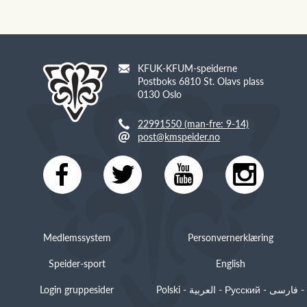
KFUK-KFUM-speiderne
Postboks 6810 St. Olavs plass
0130 Oslo
22991550 (man-fre: 9-14)
post@kmspeider.no
Medlemssystem
Personvernerklæring
Speider-sport
English
Login gruppesider
Polski - العربية - Русский - فارسی -