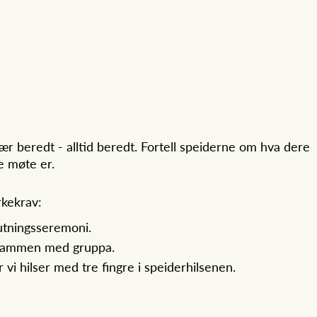
ær beredt - alltid beredt. Fortell speiderne om hva dere
te møte er.
rkekrav:
utningsseremoni.
 sammen med gruppa.
vi hilser med tre fingre i speiderhilsenen.