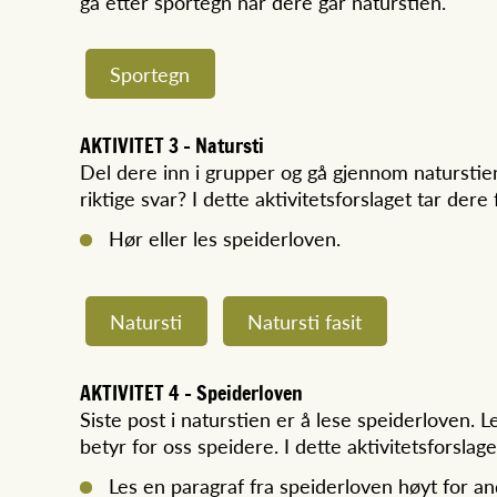
gå etter sportegn når dere går naturstien.
Sportegn
AKTIVITET 3 - Natursti
Del dere inn i grupper og gå gjennom naturstien
riktige svar? I dette aktivitetsforslaget tar der
Hør eller les speiderloven.
Natursti
Natursti fasit
AKTIVITET 4 - Speiderloven
Siste post i naturstien er å lese speiderloven.
betyr for oss speidere. I dette aktivitetsforsla
Les en paragraf fra speiderloven høyt for an