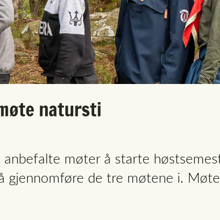
møte natursti
e anbefalte møter å starte høstsemes
r å gjennomføre de tre møtene i. Møt