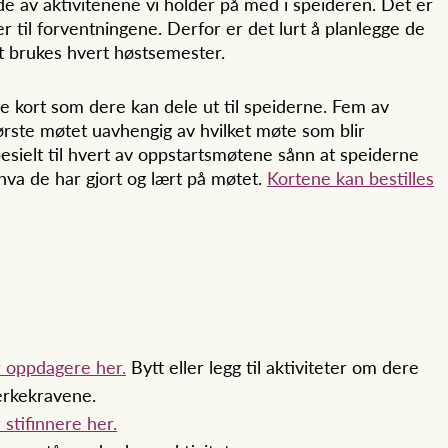
e av aktivitenene vi holder på med i speideren. Det er
er til forventningene. Derfor er det lurt å planlegge de
t brukes hvert høstsemester.
de kort som dere kan dele ut til speiderne. Fem av
ørste møtet uavhengig av hvilket møte som blir
esielt til hvert av oppstartsmøtene sånn at speiderne
a de har gjort og lært på møtet.
Kortene kan bestilles
or oppdagere her.
Bytt eller legg til aktiviteter om dere
erkekravene.
 stifinnere her.