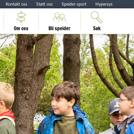
Kontakt oss
Støtt oss
Speider-sport
Hypersys
Om oss
Bli speider
Søk