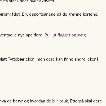
eves står under hver aktivitet.
nærområdet. Bruk sportegnene på de grønne kortene.
entuelle nye speidere.
Rull ut flagget og syng
lått Tyttebærleken, men dere kan finne andre leker i
 hva de betyr og hvordan de blir bruk. Etterpå skal dere