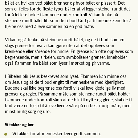
bålet er, hvilken ved bålet brenner og hvor bålet er plassert. Det
som er felles for de fleste typer bål er at vi legger steiner rundt det
for å lettere holde flammene under kontroll. Vi kan tenke på
steinene rundt bålet litt som de ti bud Gud ga til menneskene for å
hjelpe oss med å leve sammen på en god måte.
Vi kan også tenke på steinene rundt bålet, og de ti bud, som en
slags grense for hva vi kan gjøre uten at det oppleves som
krenkende eller sårende for andre. En grense kan ofte oppleves som
begrensende, men sirkelen, som symboliserer grenser, inneholder
også flammen fra bålet som lyser i mørket og gir varme.
I Bibelen blir Jesus beskrevet som lyset. Flammen kan minne oss
om Jesus og at de ti bud er gitt til menneskene med kjærlighet.
Budene skal ikke begrense oss fordi vi skal leve kjedelige liv med
grenser og regler. På samme måte som steinene rundt bålet holder
flammene under kontroll sånn at de blir til nytte og glede, skal de ti
bud være en hjelp til å leve livene våre på en best mulig måte, med
minst mulig sorg og uro.
Vi takker og ber
Vi takker for at mennesker lever godt sammen.