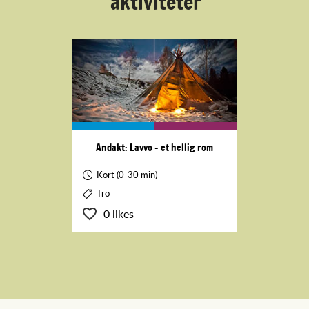
aktiviteter
Andakt: Lavvo - et hellig rom
Kort (0-30 min)
Tro
0 likes