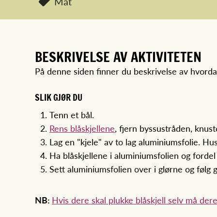
Mat
BESKRIVELSE AV AKTIVITETEN
På denne siden finner du beskrivelse av hvord
SLIK GJØR DU
Tenn et bål.
Rens blåskjellene
, fjern byssustråden, knuste
Lag en "kjele" av to lag aluminiumsfolie. Hus
Ha blåskjellene i aluminiumsfolien og forde
Sett aluminiumsfolien over i glørne og følg 
NB:
Hvis dere skal plukke blåskjell selv må dere