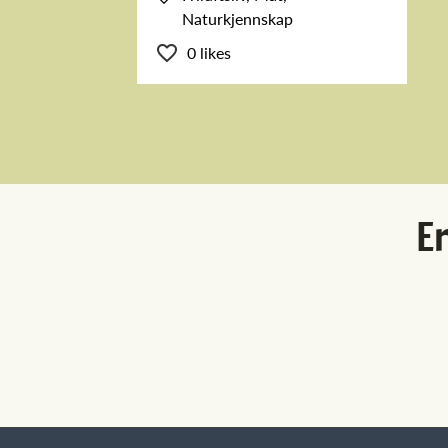
Naturkjennskap
0 likes
Er