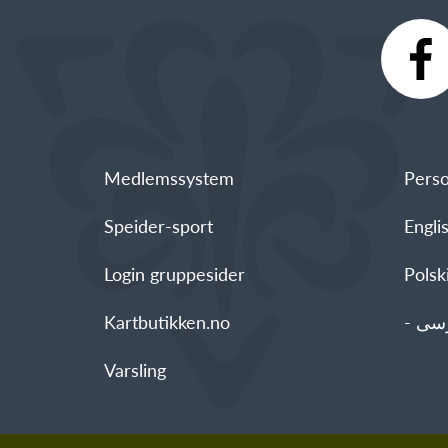
Medlemssystem
Perso
Speider-sport
Engli
Login gruppesider
Polski - العربية -
Kartbutikken.no
Varsling