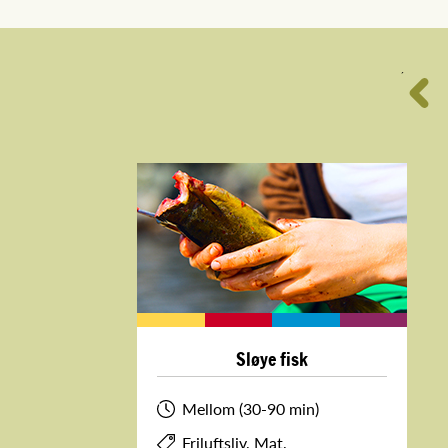
´
Sløye fisk
Mellom (30-90 min)
Friluftsliv, Mat,