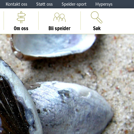
Kontakt oss
Støtt oss
Speider-sport
Hypersys
Om oss
Bli speider
Søk