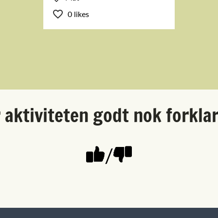
0 likes
 aktiviteten godt nok forkla
/