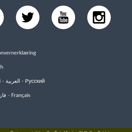
nvernerklæring
sh
 Русский
- فارسی - Français