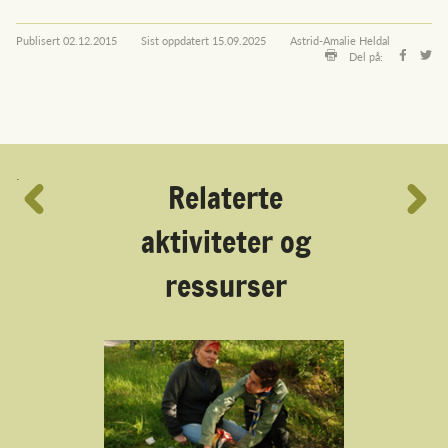
Publisert
02.12.2015
Sist oppdatert
15.09.2025
Astrid-Amalie Heldal
Del på:
´
Relaterte
aktiviteter og
ressurser