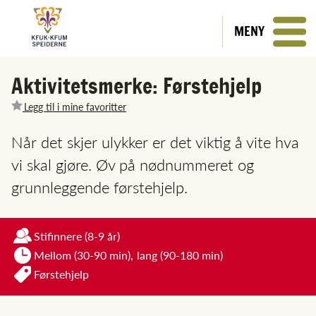
MENY
Aktivitetsmerke: Førstehjelp
Legg til i mine favoritter
Når det skjer ulykker er det viktig å vite hva
vi skal gjøre. Øv på nødnummeret og
grunnleggende førstehjelp.
Stifinnere
(8-9 år)
Mellom (30-90 min),
lang (90-180 min)
Førstehjelp