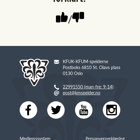
/
KFUK-KFUM-speiderne
Postboks 6810 St. Olavs plass
0130 Oslo
22991550 (man-fre: 9-14)
post@kmspeider.no
Medlemssystem
Personvernerklæring