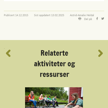
Publisert
14.12.2015
Sist oppdatert
13.02.2025
Astrid-Amalie Heldal
Del på:
´
Relaterte
aktiviteter og
ressurser