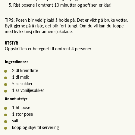
Rist posene i omtrent 10 minutter og softisen er klar!
TIPS:
Posen blir veldig kald å holde på. Det er viktig å bruke votter.
Bytt gjerne på å riste, det blir fort tungt. Om du vil kan du toppe
med kvikklunsj eller annen sjokolade.
UTSTYR
Oppskriften er beregnet til omtrent 4 personer.
Ingredienser
2 dl kremfløte
1 dl melk
5 ss sukker
1 ss vaniljesukker
Annet utstyr
1 6L pose
1 stor pose
salt
kopp og skjei til servering