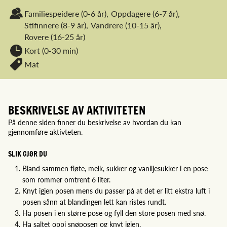
Familiespeidere
(0-6 år),
Oppdagere
(6-7 år),
Stifinnere
(8-9 år),
Vandrere
(10-15 år),
Rovere
(16-25 år)
Kort (0-30 min)
Mat
BESKRIVELSE AV AKTIVITETEN
På denne siden finner du beskrivelse av hvordan du kan
gjennomføre aktivteten.
SLIK GJØR DU
Bland sammen fløte, melk, sukker og vaniljesukker i en pose
som rommer omtrent 6 liter.
Knyt igjen posen mens du passer på at det er litt ekstra luft i
posen sånn at blandingen lett kan ristes rundt.
Ha posen i en større pose og fyll den store posen med snø.
Ha saltet oppi snøposen og knyt igjen.