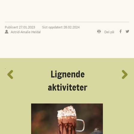
Publisert
27.01.2023
Sist oppdatert
28.02.2024
Astrid-Amalie Heldal
Del på:
´
Lignende
aktiviteter