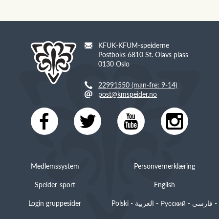
KFUK-KFUM-speiderne
Postboks 6810 St. Olavs plass
0130 Oslo
22991550 (man-fre: 9-14)
post@kmspeider.no
Medlemssystem
Personvernerklæring
Speider-sport
English
Login gruppesider
Polski - العربية - Русский - فارسی -