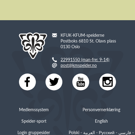
KFUK-KFUM-speiderne
Postboks 6810 St. Olavs plass
0130 Oslo
22991550 (man-fre: 9-14)
post@kmspeider.no
Medlemssystem
Personvernerklæring
Speider-sport
English
Login gruppesider
Polski - العربية - Русский - فارسی -