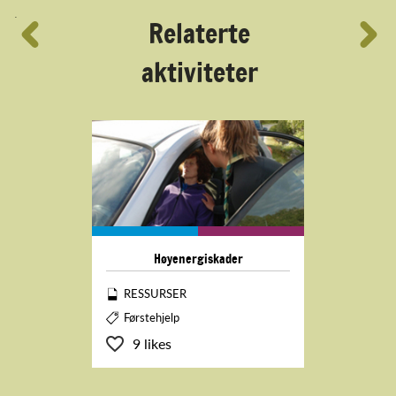
´
Relaterte
aktiviteter
Høyenergiskader
RESSURSER
Førstehjelp
9 likes