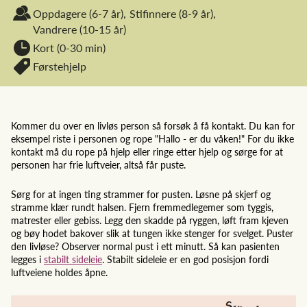
Oppdagere
(6-7 år),
Stifinnere
(8-9 år),
Vandrere
(10-15 år)
Kort (0-30 min)
Førstehjelp
Kommer du over en livløs person så forsøk å få kontakt. Du kan for
eksempel riste i personen og rope "Hallo - er du våken!" For du ikke
kontakt må du rope på hjelp eller ringe etter hjelp og sørge for at
personen har frie luftveier, altså får puste.
Sørg for at ingen ting strammer for pusten. Løsne på skjerf og
stramme klær rundt halsen. Fjern fremmedlegemer som tyggis,
matrester eller gebiss. Legg den skadde på ryggen, løft fram kjeven
og bøy hodet bakover slik at tungen ikke stenger for svelget. Puster
den livløse? Observer normal pust i ett minutt. Så kan pasienten
legges i
stabilt sideleie
. Stabilt sideleie er en god posisjon fordi
luftveiene holdes åpne.