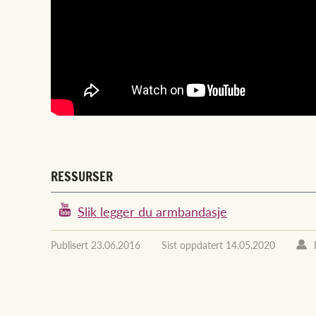
RESSURSER
Slik legger du armbandasje
Publisert
23.06.2016
Sist oppdatert
14.05.2020