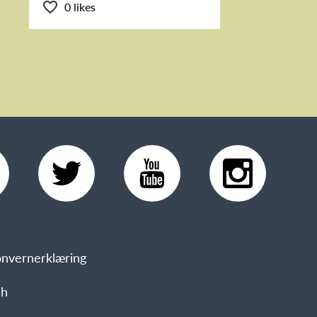
0 likes
nvernerklæring
sh