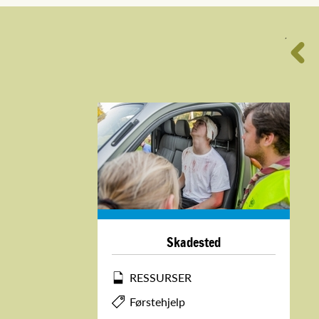
´
Skadested
RESSURSER
Førstehjelp