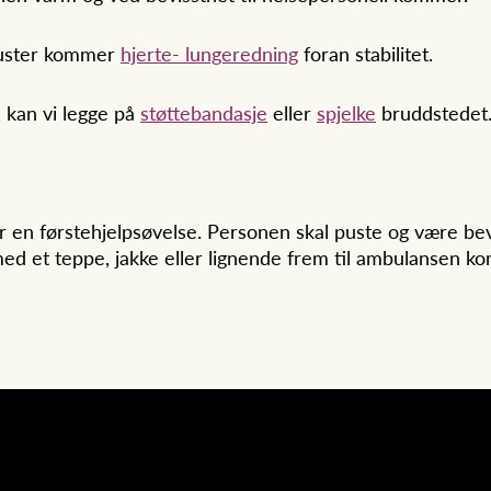
puster kommer
hjerte- lungeredning
foran stabilitet.
 kan vi legge på
støttebandasje
eller
spjelke
bruddstedet
 førstehjelpsøvelse. Personen skal puste og være beviss
d et teppe, jakke eller lignende frem til ambulansen k