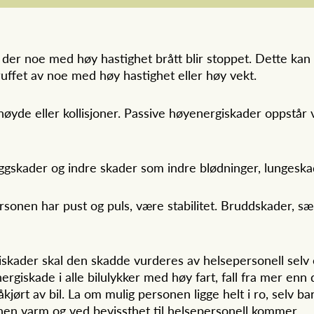
r noe med høy hastighet brått blir stoppet. Dette kan s
truffet av noe med høy hastighet eller høy vekt.
 høyde eller kollisjoner. Passive høyenergiskader oppstår 
yggskader og indre skader som indre blødninger, lungeska
sonen har pust og puls, være stabilitet. Bruddskader, sæ
iskader skal den skadde vurderes av helsepersonell selv 
rgiskade i alle bilulykker med høy fart, fall fra mer en
kjørt av bil. La om mulig personen ligge helt i ro, selv b
nen varm og ved bevissthet til helsepersonell kommer.