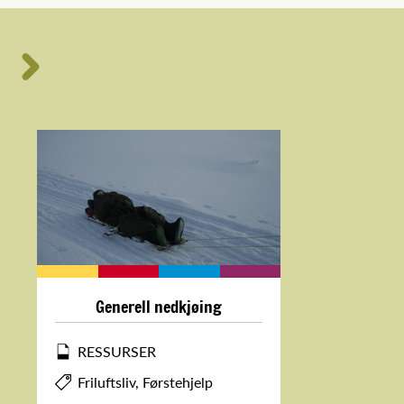
Generell nedkjøing
RESSURSER
Friluftsliv, Førstehjelp