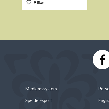
9 likes
Medlemssystem
Perso
Speider-sport
Engli