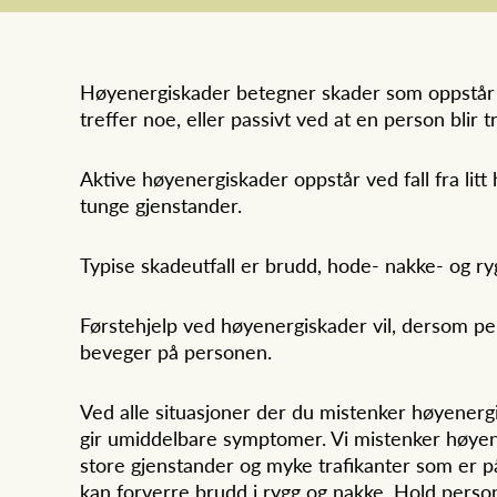
Høyenergiskader betegner skader som oppstår de
treffer noe, eller passivt ved at en person blir 
Aktive høyenergiskader oppstår ved fall fra litt
tunge gjenstander.
Typise skadeutfall er brudd, hode- nakke- og r
Førstehjelp ved høyenergiskader vil, dersom per
beveger på personen.
Ved alle situasjoner der du mistenker høyenerg
gir umiddelbare symptomer. Vi mistenker høyene
store gjenstander og myke trafikanter som er på
kan forverre brudd i rygg og nakke. Hold perso