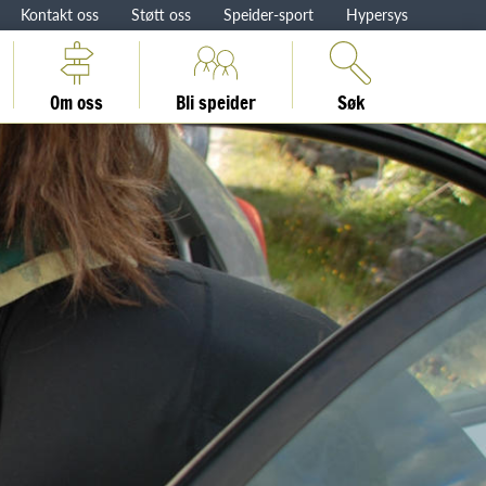
Kontakt oss
Støtt oss
Speider-sport
Hypersys
Om oss
Bli speider
Søk